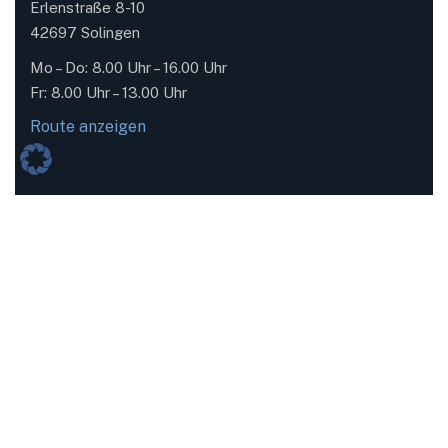
Erlenstraße 8-10
42697 Solingen
Mo – Do: 8.00 Uhr – 16.00 Uhr
Fr: 8.00 Uhr – 13.00 Uhr
Route anzeigen
Logistik/Wareneingang/Abholungen
Ohligser Schützenplatz 8-10
42697 Solingen
Mo – Do: 6.30 Uhr – 15.30 Uhr
Fr: 6.30 Uhr – 12.00 Uhr
Route anzeigen