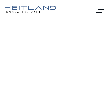
Wasserzähler für
jeden Bereich
Messsicherheit für alle
Anwendungen