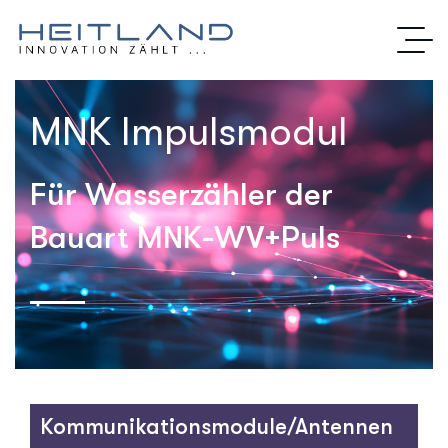
MNK Impulsmodul
Für Wasserzähler der
Bauart MNK-WV+Puls
Kommunikationsmodule/Antennen